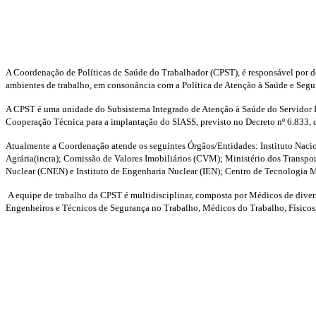
A Coordenação de Políticas de Saúde do Trabalhador (CPST), é responsável por d
ambientes de trabalho, em consonância com a Política de Atenção à Saúde e Segu
A CPST é uma unidade do Subsistema Integrado de Atenção à Saúde do Servidor P
Cooperação Técnica para a implantação do SIASS, previsto no Decreto nº 6.833,
Atualmente a Coordenação atende os seguintes Órgãos/Entidades: Instituto Nacio
Agrária(incra); Comissão de Valores Imobiliários (CVM); Ministério dos Transpo
Nuclear (CNEN) e Instituto de Engenharia Nuclear (IEN); Centro de Tecnologia
A equipe de trabalho da CPST é multidisciplinar, composta por Médicos de diversa
Engenheiros e Técnicos de Segurança no Trabalho, Médicos do Trabalho, Físicos,