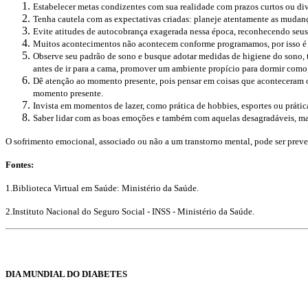
Estabelecer metas condizentes com sua realidade com prazos curtos ou div
Tenha cautela com as expectativas criadas: planeje atentamente as mudança
Evite atitudes de autocobrança exagerada nessa época, reconhecendo seus
Muitos acontecimentos não acontecem conforme programamos, por isso é im
Observe seu padrão de sono e busque adotar medidas de higiene do sono, tai
antes de ir para a cama, promover um ambiente propício para dormir como,
Dê atenção ao momento presente, pois pensar em coisas que aconteceram ou
momento presente.
Invista em momentos de lazer, como prática de hobbies, esportes ou prática
Saber lidar com as boas emoções e também com aquelas desagradáveis, ma
O sofrimento emocional, associado ou não a um transtorno mental, pode ser preve
Fontes:
1.Biblioteca Virtual em Saúde: Ministério da Saúde.
2.Instituto Nacional do Seguro Social - INSS - Ministério da Saúde.
DIA MUNDIAL DO DIABETES