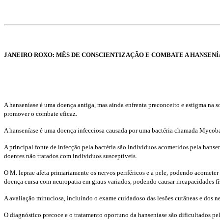
JANEIRO ROXO: MÊS DE CONSCIENTIZAÇÃO E COMBATE A HANSENÍ
A hanseníase é uma doença antiga, mas ainda enfrenta preconceito e estigma na s
promover o combate eficaz.
A hanseníase é uma doença infecciosa causada por uma bactéria chamada Mycobact
A principal fonte de infecção pela bactéria são indivíduos acometidos pela hansení
doentes não tratados com indivíduos susceptíveis.
O M. leprae afeta primariamente os nervos periféricos e a pele, podendo acometer 
doença cursa com neuropatia em graus variados, podendo causar incapacidades fís
A avaliação minuciosa, incluindo o exame cuidadoso das lesões cutâneas e dos nerv
O diagnóstico precoce e o tratamento oportuno da hanseníase são dificultados pe