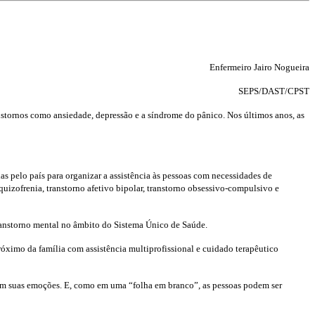
Enfermeiro Jairo Nogueira
SEPS/DAST/CPST
stornos como ansiedade, depressão e a síndrome do pânico. Nos últimos anos, as
s pelo país para organizar a assistência às pessoas com necessidades de
uizofrenia, transtorno afetivo bipolar, transtorno obsessivo-compulsivo e
transtorno mental no âmbito do Sistema Único de Saúde.
óximo da família com assistência multiprofissional e cuidado terapêutico
e em suas emoções. E, como em uma “folha em branco”, as pessoas podem ser