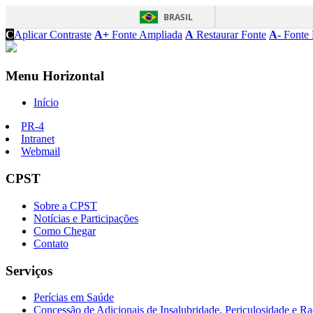
BRASIL
C
Aplicar Contraste
A+
Fonte Ampliada
A
Restaurar Fonte
A-
Fonte 
Menu Horizontal
Início
PR-4
Intranet
Webmail
CPST
Sobre a CPST
Notícias e Participações
Como Chegar
Contato
Serviços
Perícias em Saúde
Concessão de Adicionais de Insalubridade, Periculosidade e Ra