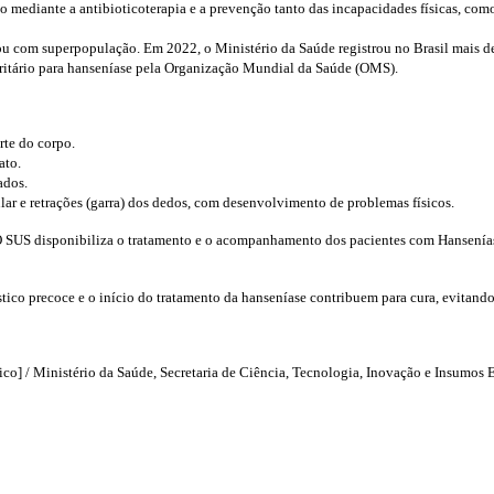
ção mediante a antibioticoterapia e a prevenção tanto das incapacidades físicas, c
ou com superpopulação. Em 2022, o Ministério da Saúde registrou no Brasil mais 
ritário para hanseníase pela Organização Mundial da Saúde (OMS).
te do corpo.
ato.
ados.
ar e retrações (garra) dos dedos, com desenvolvimento de problemas físicos.
O SUS disponibiliza o tratamento e o acompanhamento dos pacientes com Hanseníase
óstico precoce e o início do tratamento da hanseníase contribuem para cura, evitan
ico] / Ministério da Saúde, Secretaria de Ciência, Tecnologia, Inovação e Insumos E