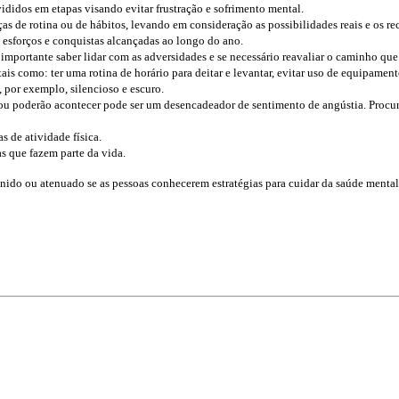
ididos em etapas visando evitar frustração e sofrimento mental.
s de rotina ou de hábitos, levando em consideração as possibilidades reais e os rec
 esforços e conquistas alcançadas ao longo do ano.
portante saber lidar com as adversidades e se necessário reavaliar o caminho que
s como: ter uma rotina de horário para deitar e levantar, evitar uso de equipamento
 por exemplo, silencioso e escuro.
 poderão acontecer pode ser um desencadeador de sentimento de angústia. Procure f
s de atividade física.
s que fazem parte da vida.
nido ou atenuado se as pessoas conhecerem estratégias para cuidar da saúde menta