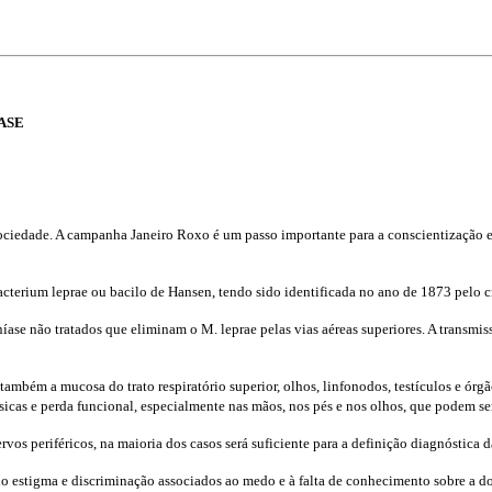
ASE
ociedade. A campanha Janeiro Roxo é um passo importante para a conscientização e 
erium leprae ou bacilo de Hansen, tendo sido identificada no ano de 1873 pelo c
ase não tratados que eliminam o M. leprae pelas vias aéreas superiores. A transmiss
também a mucosa do trato respiratório superior, olhos, linfonodos, testículos e órg
icas e perda funcional, especialmente nas mãos, nos pés e nos olhos, que podem se
os periféricos, na maioria dos casos será suficiente para a definição diagnóstica d
lo estigma e discriminação associados ao medo e à falta de conhecimento sobre a do