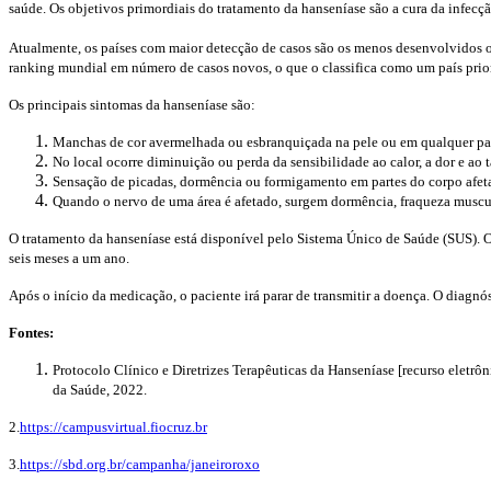
saúde. Os objetivos primordiais do tratamento da hanseníase são a cura da infec
Atualmente, os países com maior detecção de casos são os menos desenvolvidos 
ranking mundial em número de casos novos, o que o classifica como um país prio
Os principais sintomas da hanseníase são:
Manchas de cor avermelhada ou esbranquiçada na pele ou em qualquer par
No local ocorre diminuição ou perda da sensibilidade ao calor, a dor e ao t
Sensação de picadas, dormência ou formigamento em partes do corpo afet
Quando o nervo de uma área é afetado, surgem dormência, fraqueza muscul
O tratamento da hanseníase está disponível pelo Sistema Único de Saúde (SUS). 
seis meses a um ano.
Após o início da medicação, o paciente irá parar de transmitir a doença. O diagn
Fontes:
Protocolo Clínico e Diretrizes Terapêuticas da Hanseníase [recurso eletrôn
da Saúde, 2022.
2.
https://campusvirtual.fiocruz.br
3.
https://sbd.org.br/campanha/janeiroroxo