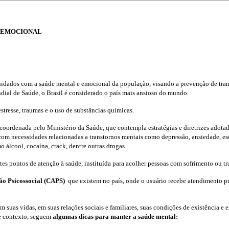
E EMOCIONAL
uidados com a saúde mental e emocional da população, visando a prevenção de tran
al de Saúde, o Brasil é considerado o país mais ansioso do mundo.
stresse, traumas e o uso de substâncias químicas.
oordenada pelo Ministério da Saúde, que contempla estratégias e diretrizes adotada
om necessidades relacionadas a transtornos mentais como depressão, ansiedade, esq
álcool, cocaína, crack, dentre outras drogas.
tes pontos de atenção à saúde, instituída para acolher pessoas com sofrimento ou 
ão Psicossocial (CAPS)
que existem no país, onde o usuário recebe atendimento pr
suas vidas, em suas relações sociais e familiares, suas condições de existência 
se contexto, seguem
algumas dicas para manter a saúde mental: