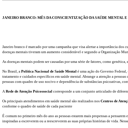
JANEIRO BRANCO: MÊS DA CONSCIENTIZAÇÃO DA SAÚDE MENTAL 
Janeiro branco é marcado por uma campanha que visa alertar a importância dos c
doenças mentais tiveram um aumento considerável e segundo a Organização Mundi
As doenças mentais podem ser causadas por uma série de fatores, como genética, e
No Brasil, a
Política Nacional de Saúde Mental
é uma ação do Governo Federal, c
tratamento e cuidados específicos em saúde mental. Abrange a atenção a pessoas c
pessoas com quadro de uso nocivo e dependência de substâncias psicoativas, como 
A
Rede de Atenção Psicossocial
corresponde a um conjunto articulado de diferen
Os principais atendimentos em saúde mental são realizados nos
Centros de Atenç
conforme o quadro de saúde de cada paciente
É comum no primeiro mês do ano as pessoas estarem mais propensas a pensarem em 
inspiradas a escreverem ou a reescreverem as suas próprias histórias de vida. Nes