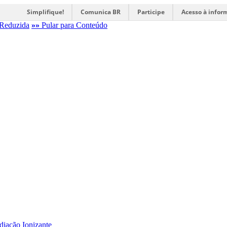
Simplifique!
Comunica BR
Participe
Acesso à infor
Reduzida
»»
Pular para Conteúdo
diação Ionizante