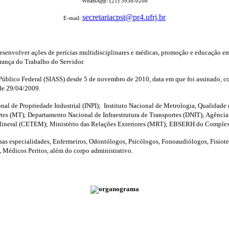
WhatsApp: (21) 3938-0208
secretariacpst@pr4.ufrj.br
E-mail:
esenvolver ações de perícias multidisciplinares e médicas, promoção e educação em
rança do Trabalho do Servidor.
úblico Federal (SIASS) desde 5 de novembro de 2010, data em que foi assinado, 
 de 29/04/2009.
nal de Propriedade Industrial (INPI); Instituto Nacional de Metrologia, Qualida
rtes (MT); Departamento Nacional de Infraestrutura de Transportes (DNIT); Agênci
 Mineral (CETEM); Ministério das Relações Exteriores (MRT); EBSERH do Complex
s especialidades, Enfermeiros, Odontólogos, Psicólogos, Fonoaudiólogos, Fisiotera
 Médicos Peritos, além do corpo administrativo.